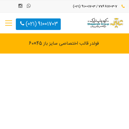
77681703-7 / 91001703 (021)
91001703 (021)
فولدر قالب اختصاصی سایز باز 45×60